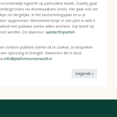
oornamelijk ingericht op particuliere kavels. Daarbij gaat
rbindingsroutes via doorwaadbare zones. Het gaat ook om
jes en dergelijke. In het bestemmingsplan en in je
oken’ opgenomen. Momenteel loopt er een pilot in veld G
ed met publieke ruimte willen inrichten. Dat levert tal
unnen worden. Zie daarvoor:
aandachtspunten
n rondom publieke ruimte uit te zoeken, te bespreken
 een oplossing te brengen. Bewoners die in deze
via
info@platformoosterwold.nl
Volgende