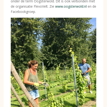
onder de term Oogsterwold. Dit is ook verbonden met
de organisatie FlevoVelt. Zie
www.oogsterwold.nl
en de
Facebookgroep.